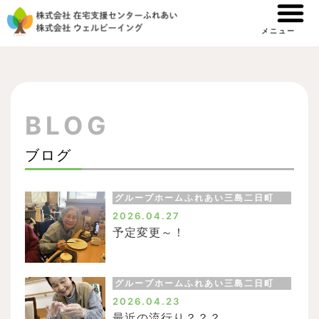
内
容
メニュー
を
By
/
2024.11.22
ウェルビーイング
ス
キ
ッ
BLOG
プ
ブログ
グループホームふれあい三島二日町
ペ
ペ
ペ
ペ
2026.04.27
ー
ー
ー
ー
予定変更～！
ジ
ジ
ジ
ジ
グループホームふれあい三島二日町
2026.04.23
最近の流行り？？？