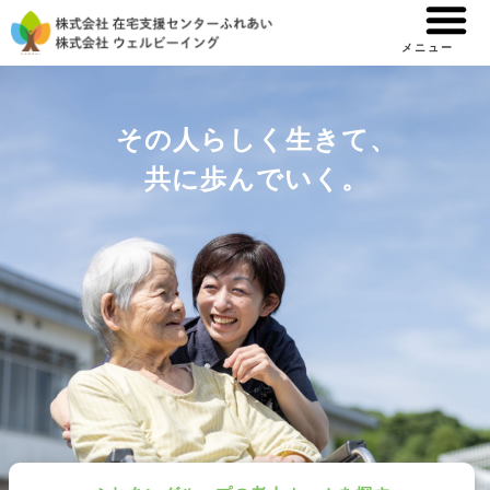
内
容
メニュー
を
ス
その人らしく生きて、
キ
ッ
共に歩んでいく。
プ