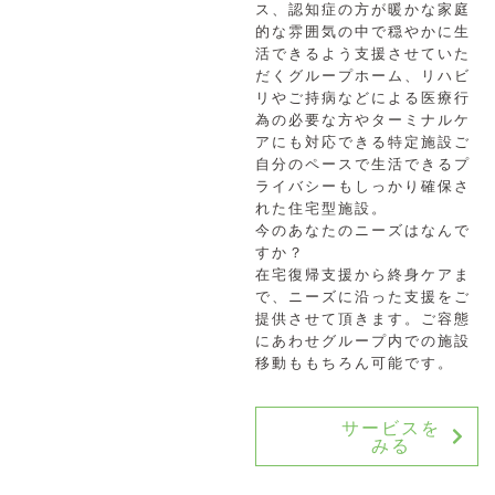
ス、認知症の方が暖かな家庭
的な雰囲気の中で穏やかに生
活できるよう支援させていた
だくグループホーム、リハビ
リやご持病などによる医療行
為の必要な方やターミナルケ
アにも対応できる特定施設ご
自分のペースで生活できるプ
ライバシーもしっかり確保さ
れた住宅型施設。
今のあなたのニーズはなんで
すか？
在宅復帰支援から終身ケアま
で、ニーズに沿った支援をご
提供させて頂きます。ご容態
にあわせグループ内での施設
移動ももちろん可能です。
サービスを
みる