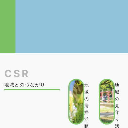
CSR
地域とのつながり
地
地
域
域
の
の
清
見
掃
守
活
り
動
活