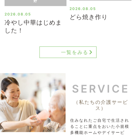
野
2026.08.05
2026.08.05
どら焼き作り
冷やし中華はじめま
した！
一覧をみる
SERVICE
（私たちの介護サービ
ス）
住みなれたご自宅で生活され
ることに重点をおいた小規模
多機能ホームやデイサービ