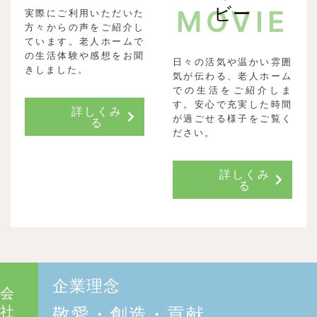
ビー
MOVIE
実際にご利用いただいた
方々からの声をご紹介し
ています。老人ホームで
の生活体験や感想をお聞
日々の活気や温かい雰囲
きしました。
気が伝わる、老人ホーム
での生活をご紹介しま
す。安心で充実した時間
詳しくみ
が過ごせる様子をご覧く
る
ださい。
詳しくみ
る
企業理念
会
社
敬愛・創造・貢献