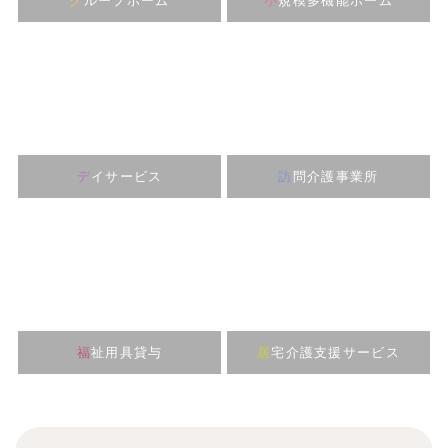
グ
ループホーム
小
規模多機能ホーム
デ
イサービス
訪
問介護事業所
福
祉用具貸与
居
宅介護支援サービス