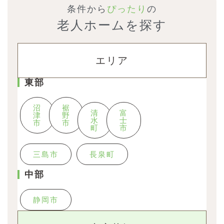
条件から
ぴったり
の
老人ホームを探す
エリア
東部
沼
裾
清
富
津
野
水
士
市
市
町
市
三島市
長泉町
中部
静岡市