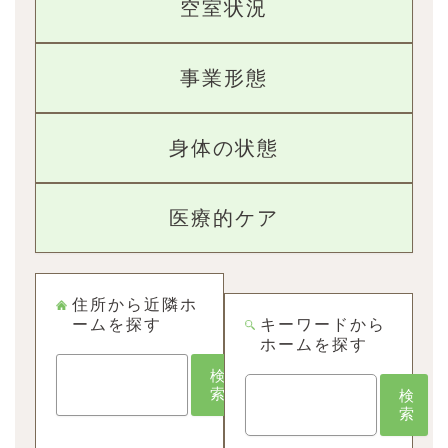
空室状況
事業形態
身体の状態
医療的ケア
住所から近隣ホ
ームを探す
キーワードから
ホームを探す
検
検
索
検
索
検
索
索