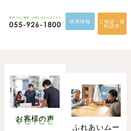
採用情報
ご相談・資
料請求
お客様の声
VOICE
ふれあいムー