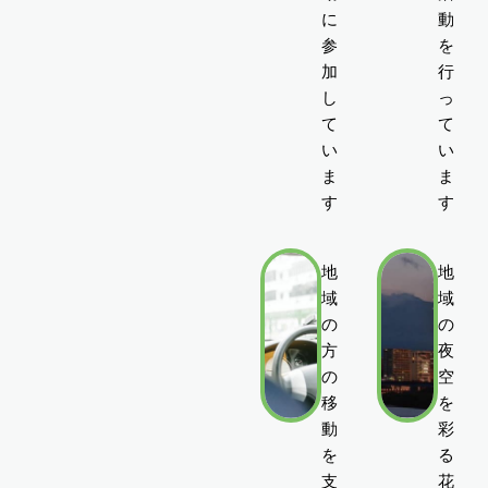
に
動
参
を
加
行
し
っ
て
て
い
い
ま
ま
す
す
地
地
域
域
の
の
方
夜
の
空
移
を
動
彩
を
る
支
花