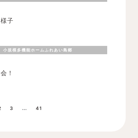
の様子
小規模多機能ホームふれあい島郷
大会！
…
2
3
41