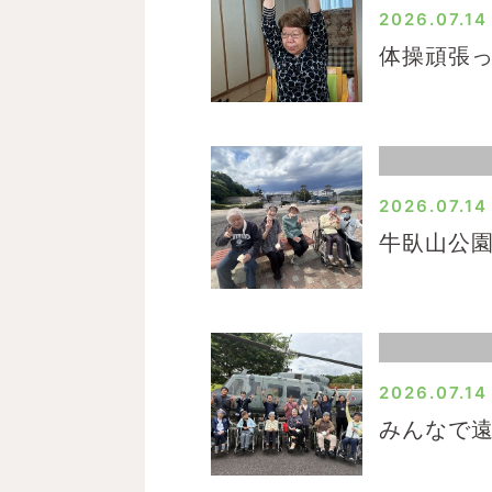
ー
2026.07.14
ジ
体操頑張
2026.07.14
牛臥山公
2026.07.14
みんなで