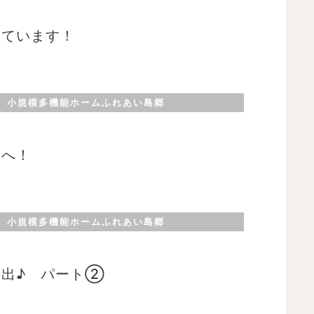
ー
ー
ー
ジ
ジ
ジ
っています！
小規模多機能ホームふれあい島郷
園へ！
小規模多機能ホームふれあい島郷
遠出♪ パート②