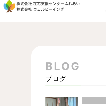
内
容
を
By
/
2024.11.22
ス
ウェルビーイング
キ
ッ
プ
BLOG
ブログ
ペ