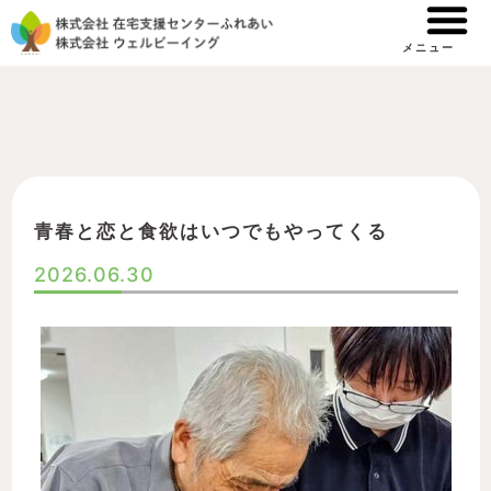
内
容
メニュー
を
ス
キ
ッ
プ
青春と恋と食欲はいつでもやってくる
2026.06.30