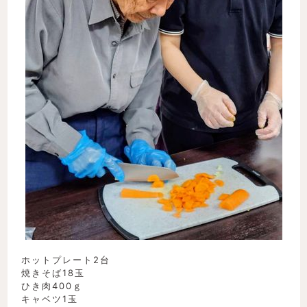
ホットプレート2台
焼きそば18玉
ひき肉400ｇ
キャベツ1玉