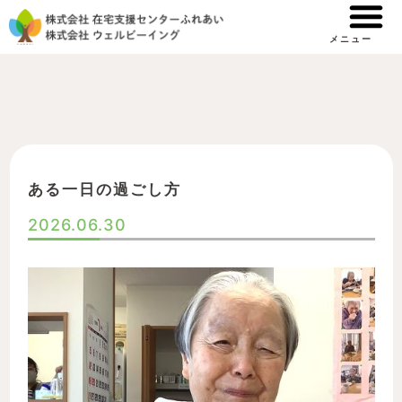
内
容
メニュー
を
ス
キ
ッ
プ
ある一日の過ごし方
2026.06.30