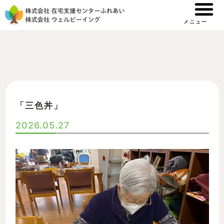
内
容
メニュー
を
ス
キ
ッ
プ
「三色丼」
2026.05.27