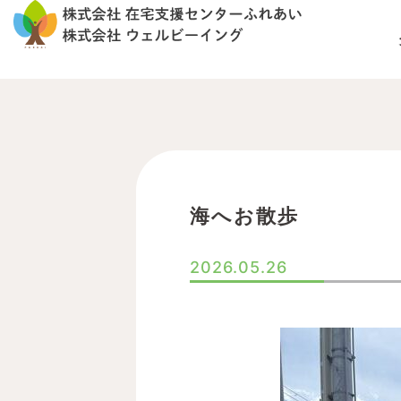
内
容
を
ス
キ
ッ
プ
海へお散歩
2026.05.26