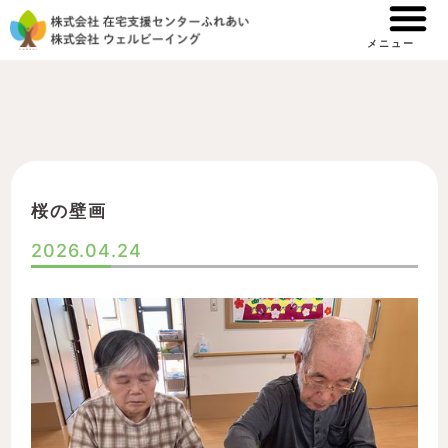
内
容
メニュー
を
ス
キ
ッ
プ
桜の壁画
2026.04.24