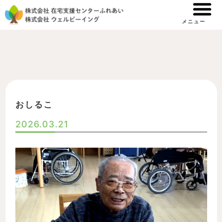
内
容
メニュー
を
ス
キ
ッ
プ
おしるこ
2026.03.21