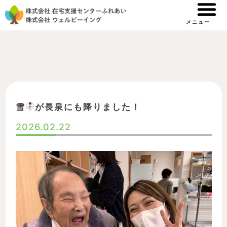
内
容
メニュー
を
ス
キ
ッ
プ
雪
が長泉にも降りました！
2026.02.22