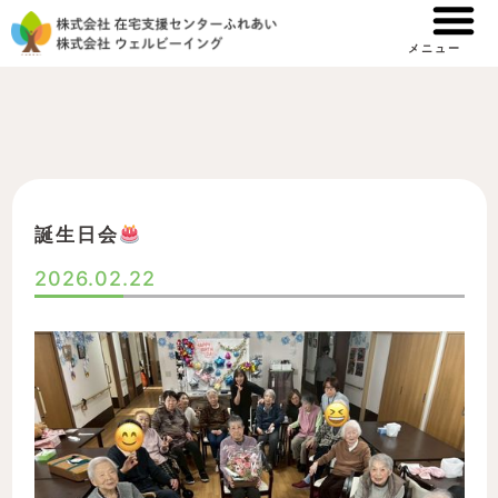
内
容
メニュー
を
ス
キ
ッ
プ
誕生日会
2026.02.22