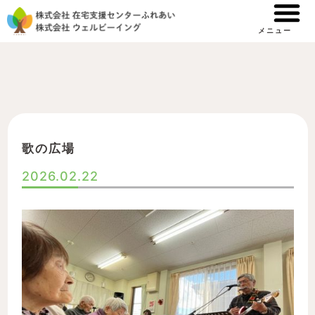
内
容
メニュー
を
ス
キ
ッ
プ
歌の広場
2026.02.22