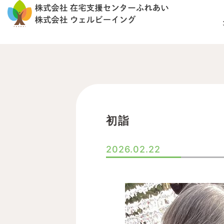
内
容
を
ス
キ
ッ
プ
初詣
2026.02.22