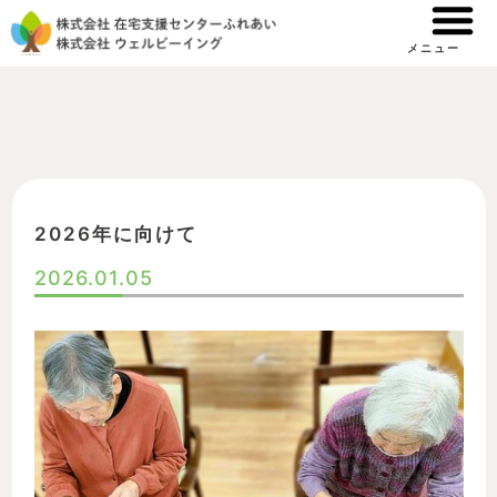
内
容
メニュー
を
ス
キ
ッ
プ
2026年に向けて
2026.01.05