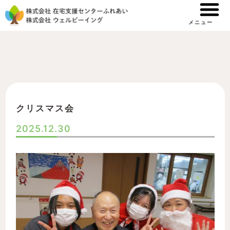
内
容
メニュー
を
ス
キ
ッ
プ
クリスマス会
2025.12.30