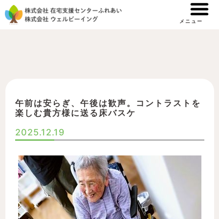
内
容
メニュー
を
ス
キ
ッ
プ
午前は安らぎ、午後は歓声。コントラストを
楽しむ貴方様に送る床バスケ
2025.12.19