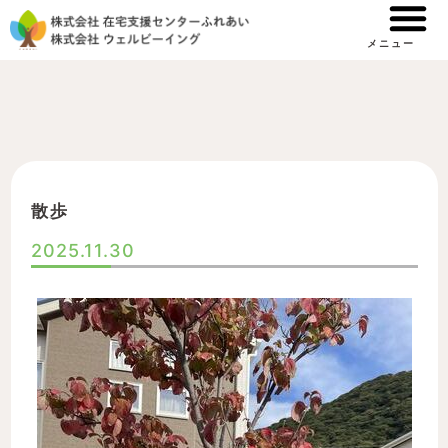
内
容
メニュー
を
ス
キ
ッ
プ
散歩
2025.11.30