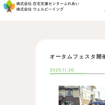
内
容
を
ス
キ
ッ
プ
オータムフェスタ開
2025.11.30