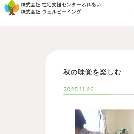
内
容
を
ス
キ
ッ
プ
秋の味覚を楽しむ
2025.11.26