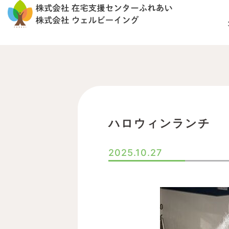
内
容
を
ス
キ
ッ
プ
ハロウィンランチ
2025.10.27