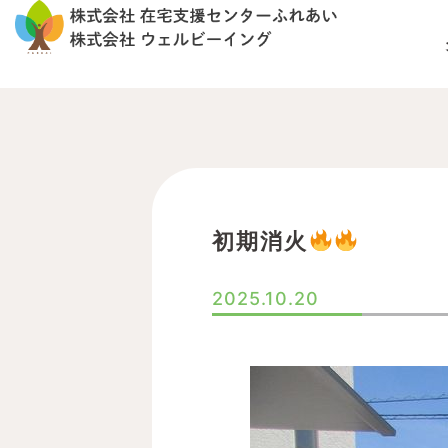
内
容
を
ス
キ
ッ
プ
初期消火
2025.10.20