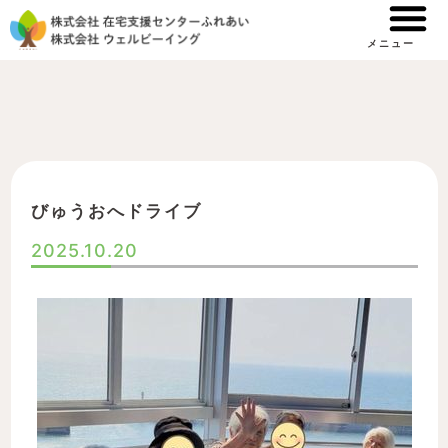
内
容
メニュー
を
ス
キ
ッ
プ
びゅうおへドライブ
2025.10.20