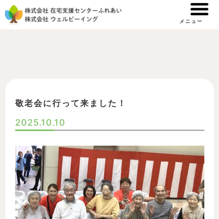
内
容
メニュー
を
ス
キ
ッ
プ
敬老会に行って来ました！
2025.10.10