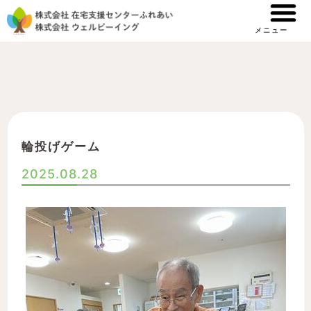
内
容
メニュー
を
ス
キ
ッ
プ
輪投げゲーム
2025.08.28