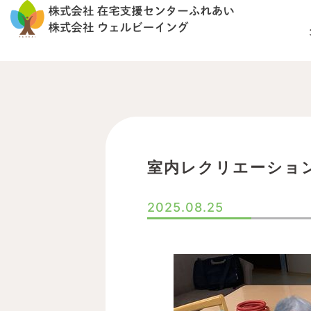
内
容
を
ス
キ
ッ
プ
室内レクリエーショ
2025.08.25