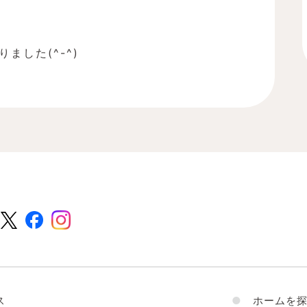
ました(^-^)
ス
●
ホームを探