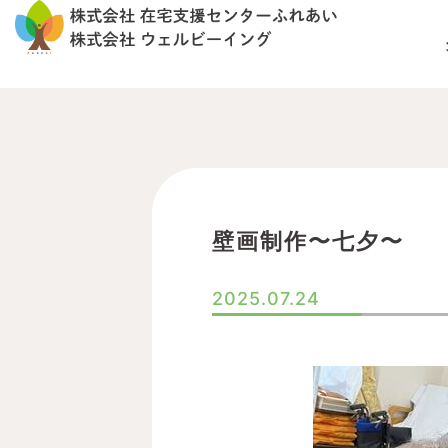
内
容
を
ス
キ
ッ
プ
壁画制作〜七夕〜
2025.07.24