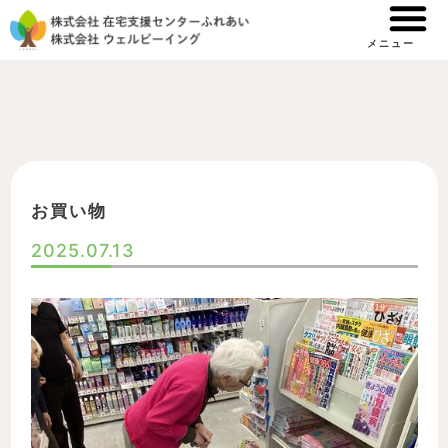
内
容
メニュー
を
ス
キ
ッ
プ
お買い物
2025.07.13