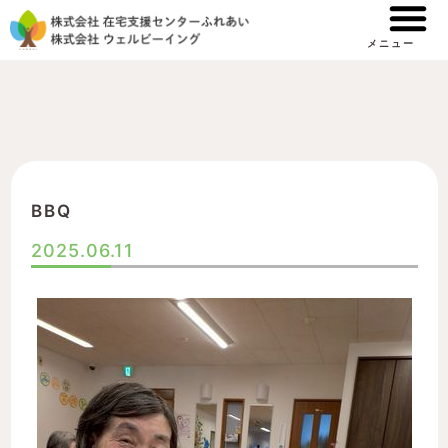
内
容
メニュー
を
ス
キ
ッ
プ
BBQ
2025.06.11