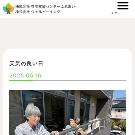
内
容
メニュー
を
ス
キ
ッ
プ
天気の良い日
2025.05.16