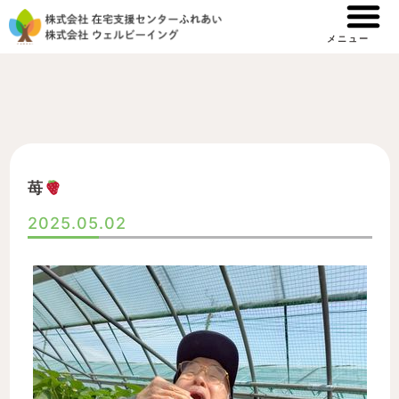
内
容
メニュー
を
ス
キ
ッ
プ
苺
2025.05.02