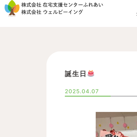
内
容
を
ス
キ
ッ
プ
誕生日
2025.04.07