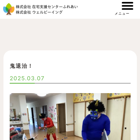
内
容
メニュー
を
ス
キ
ッ
プ
鬼退治！
2025.03.07