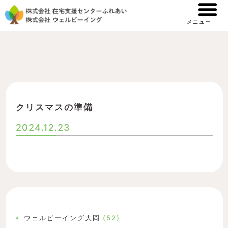
内
容
メニュー
を
ス
キ
ッ
プ
クリスマスの準備
2024.12.23
ウェルビーイング大岡
(52)