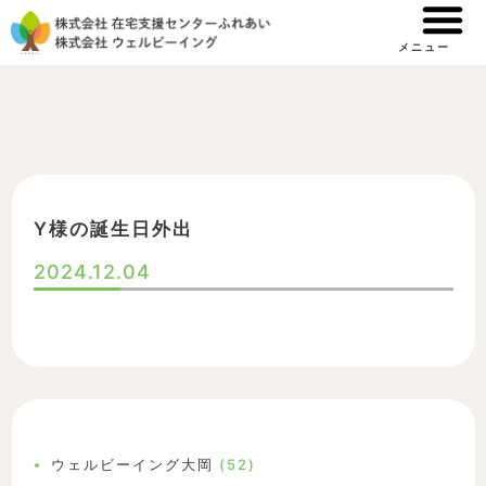
内
容
メニュー
を
ス
キ
ッ
プ
Y様の誕生日外出
2024.12.04
ウェルビーイング大岡
(52)