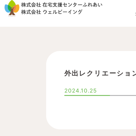
内
容
を
ス
キ
ッ
プ
外出レクリエーション
2024.10.25