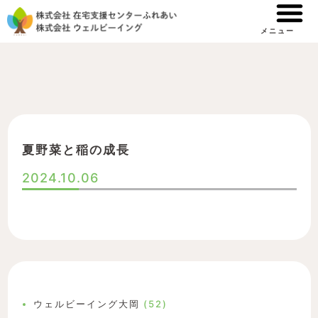
内
容
メニュー
を
ス
キ
ッ
プ
夏野菜と稲の成長
2024.10.06
ウェルビーイング大岡
(52)