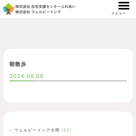
内
容
メニュー
を
ス
キ
ッ
プ
朝散歩
2024.08.09
ウェルビーイング大岡
(52)