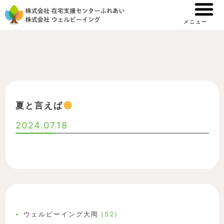
内
容
メニュー
を
ス
キ
ッ
プ
夏と言えば
2024.07.18
ウェルビーイング大岡
(52)