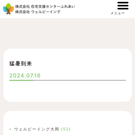
内
容
メニュー
を
ス
キ
ッ
プ
猛暑到来
2024.07.16
ウェルビーイング大岡
(52)