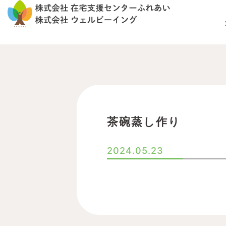
内
容
を
ス
キ
ッ
プ
茶碗蒸し作り
2024.05.23