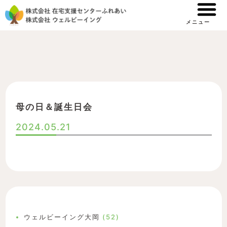
内
容
メニュー
を
ス
キ
ッ
プ
母の日＆誕生日会
2024.05.21
ウェルビーイング大岡
(52)