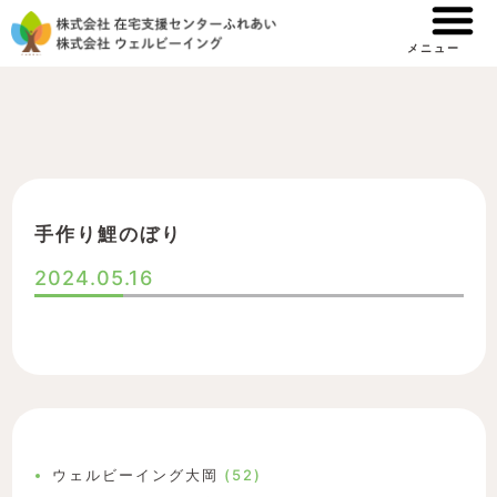
内
容
メニュー
を
ス
キ
ッ
プ
手作り鯉のぼり
2024.05.16
ウェルビーイング大岡
(52)