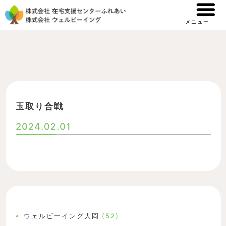
内
容
メニュー
を
ス
キ
ッ
プ
玉取り合戦
2024.02.01
ウェルビーイング大岡
(52)