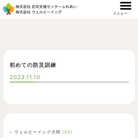
内
容
メニュー
を
ス
キ
ッ
プ
初めての防災訓練
2023.11.10
ウェルビーイング大岡
(52)