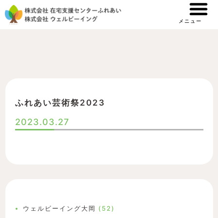
内
容
メニュー
を
ス
キ
ッ
プ
ふれあい芸術祭2023
2023.03.27
ウェルビーイング大岡
(52)