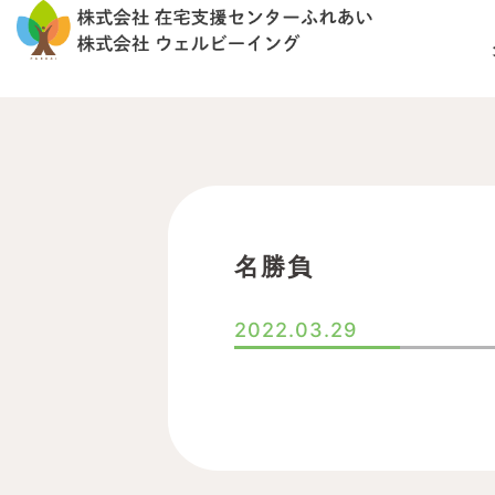
内
容
を
ス
キ
ッ
プ
名勝負
2022.03.29