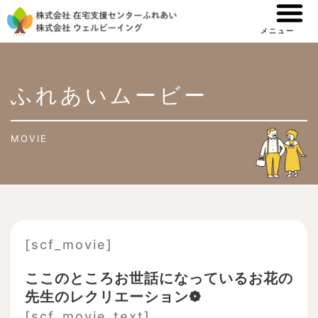
内
容
メニュー
を
ス
ふれあいムービー
キ
ッ
プ
MOVIE
ペ
ペ
ペ
ペ
ペ
ペ
[scf_movie]
ー
ー
ー
ー
ー
ー
ジ
ジ
ジ
ジ
ジ
ジ
ここのところお世話になっているお花の
先生のレクリエーション❁
[scf_movie_text]