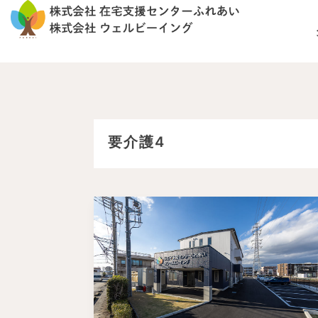
内
容
を
ス
キ
ッ
要介護4
プ