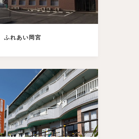
ふれあい岡宮