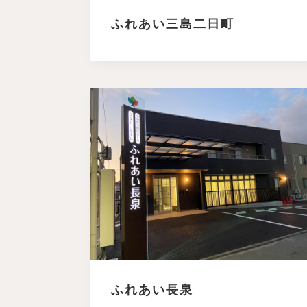
ふれあい三島二日町
ふれあい長泉