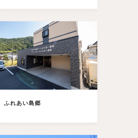
ふれあい島郷