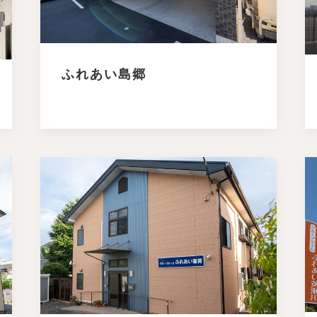
ふれあい島郷