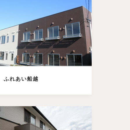
ふれあい船越