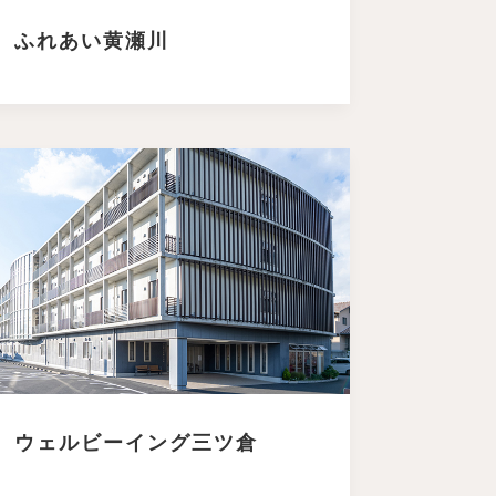
ふれあい黄瀬川
ウェルビーイング三ツ倉