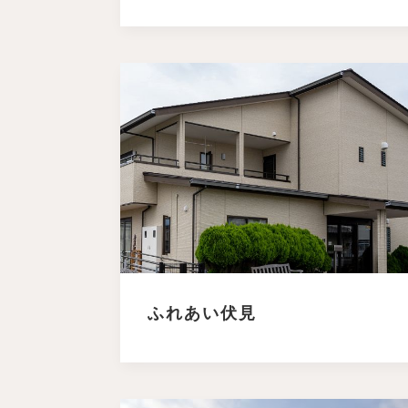
ふれあい伏見