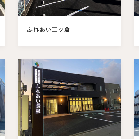
ふれあい三ッ倉