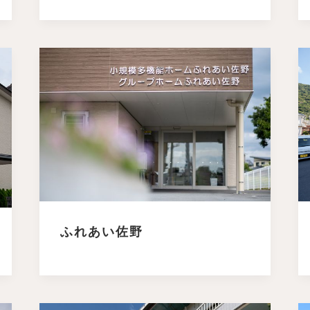
ふれあい佐野