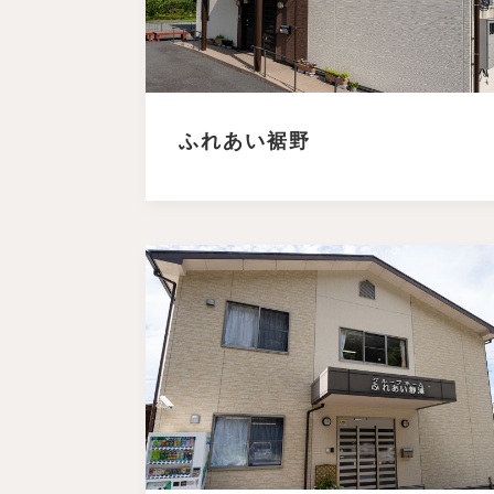
ふれあい裾野