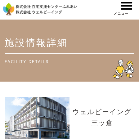
内
容
メニュー
を
By
ウェルビーイング
/
2024.11.11
ス
キ
施設情報詳細
ッ
プ
FACILITY DETAILS
ウェルビーイング
三ッ倉