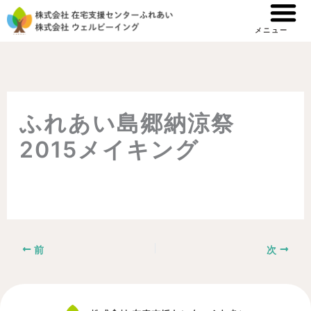
内
容
メニュー
を
ス
キ
ッ
ふれあい島郷納涼祭
プ
2015メイキング
By
ウェルビーイング
/
2021.11.09
前
次